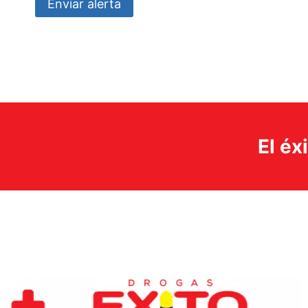
Enviar alerta
El éx