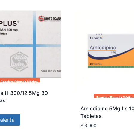
Requiere Fórmula Médica
us H 300/12.5Mg 30
Requiere Fórmula Médica
tas
Amlodipino 5Mg Ls 1
Tabletas
alerta
$
6.900