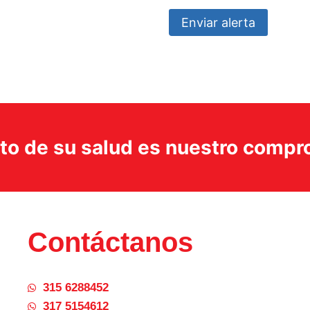
Enviar alerta
ito de su salud es nuestro comp
Contáctanos
315 6288452
317 5154612