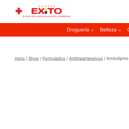
Droguería
Belleza
Inicio
/
Shop
/
Formulados
/
Antihipertensivos
/
Amlodipino