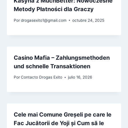
Kasyna z MuchBetter: Nowoczesne
Metody Płatności dla Graczy
Por
drogasexito1@gmail.com
octubre 24, 2025
Casino Mafia – Zahlungsmethoden
und schnelle Transaktionen
Por
Contacto Drogas Exito
julio 16, 2026
Cele mai Comune Greșeli pe care le
Fac Jucătorii de Yoji și Cum să le