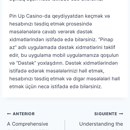
Pin Up Casino-da qeydiyyatdan keçmək və
hesabınızı təsdiq etmək prosesində
məsələnələrə cavab verərək dəstək
xidmətlərindən istifadə edə bilərsiniz. “Pinap
az” adlı uygulamada dəstək xidmətlərini təklif
edir, bu uygulama mobil uygulamanıza qoşulun
və “Dəstək” yoxlaşdırın. Dəstək xidmətlərindən
istifadə edərək məsələlərinizi həll etmək,
hesabınızı təsdiq etmək və digər məsələləri həll
etmək üçün necə istifadə edə bilərsiniz.
ANTERIOR
SIGUIENTE
A Comprehensive
Understanding the