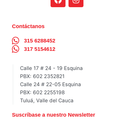
Contáctanos
315 6288452
317 5154612
Calle 17 # 24 - 19 Esquina
PBX: 602 2352821
Calle 24 # 22-05 Esquina
PBX: 602 2255198
Tuluá, Valle del Cauca
Suscríbase a nuestro Newsletter