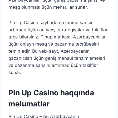
məşq olunması üçün məhsullar sunar.
Pin Up Casino saytında qazanma şansını
artırmaq üçün ən yaxşı strategiyalar və təkliflər
tapa bilərsiniz. Pinup markası, Azərbaycanlılar
üçün onlayn məşq və qazanma təcrübəsini
təmin edir. Bu veb-sayt, Azərbaycanın
qazanıcıları üçün geniş məhsul tənzimləmələri
və qazanma şansını artırmaq üçün təkliflər
sunar.
Pin Up Casino haqqında
məlumatlar
Pin Up Casino – bu Azərbaycanın