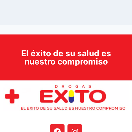
El éxito de su salud es
nuestro compromiso