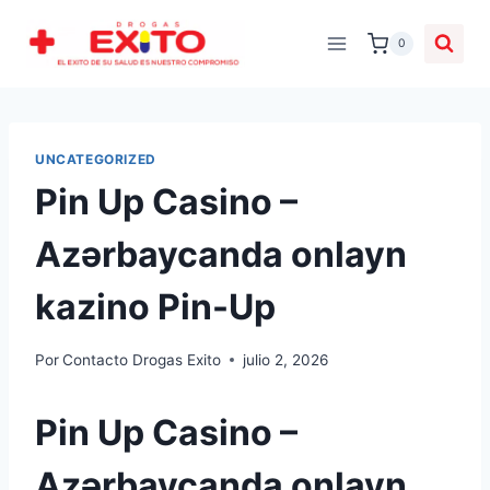
0
UNCATEGORIZED
Pin Up Casino –
Azərbaycanda onlayn
kazino Pin-Up
Por
Contacto Drogas Exito
julio 2, 2026
Pin Up Casino –
Azərbaycanda onlayn