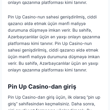
onlayn qazanma platforması kimi tanınır.
Pin Up Casino-nun sahəsi genişdirilmiş, ciddi
qazancı əldə etmək üçün mənfi maliyyə
durumuna düşməyə imkan verir. Bu səhifə,
Azərbaycanlılar üçün ən yaxşı onlayn qazanma
platforması kimi tanınır. Pin Up Casino-nun
sahəsi genişdirilmiş, ciddi qazancı əldə etmək
üçün mənfi maliyyə durumuna düşməyə imkan
verir. Bu səhifə, Azərbaycanlılar üçün ən yaxşı
onlayn qazanma platforması kimi tanınır.
Pin Up Casino-dan giriş
Pin Up Casino-dan giriş üçün, ilk olaraq “pin up
giriş” səhifəsindən keçməlisiniz. Daha sonra,