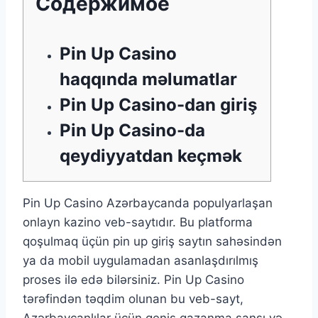
Содержимое
Pin Up Casino
haqqında məlumatlar
Pin Up Casino-dan giriş
Pin Up Casino-da
qeydiyyatdan keçmək
Pin Up Casino Azərbaycanda populyarlaşan
onlayn kazino veb-saytıdır. Bu platforma
qoşulmaq üçün pin up giriş saytın sahəsindən
ya da mobil uygulamadan asanlaşdırılmış
proses ilə edə bilərsiniz. Pin Up Casino
tərəfindən təqdim olunan bu veb-sayt,
Azərbaycanlılar üçün geniş qazanma şansı və