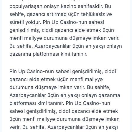
populyarlaşan onlayn kazino səhifəsidir. Bu
səhifə, qazancı artırmaq üçün təhlükəsiz və
sürətli yoldur. Pin Up Casino-nun sahəsi
genişdirilmiş, ciddi qazancı əldə etmək üçün
mənfi maliyyə durumuna düşməyə imkan verir.
Bu səhifə, Azərbaycanlılar üçün ən yaxşı onlayn
qazanma platforması kimi tanınır.
Pin Up Casino-nun sahəsi genişdirilmiş, ciddi
qazancı əldə etmək üçün mənfi maliyyə
durumuna düşməyə imkan verir. Bu səhifə,
Azərbaycanlılar üçün ən yaxşı onlayn qazanma
platforması kimi tanınır. Pin Up Casino-nun
sahəsi genişdirilmiş, ciddi qazancı əldə etmək
üçün mənfi maliyyə durumuna düşməyə imkan
verir. Bu səhifə, Azərbaycanlılar üçün ən yaxşı