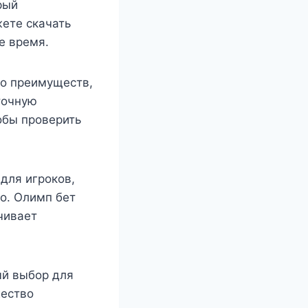
рый
жете скачать
е время.
во преимуществ,
точную
обы проверить
для игроков,
о. Олимп бет
ечивает
ый выбор для
жество