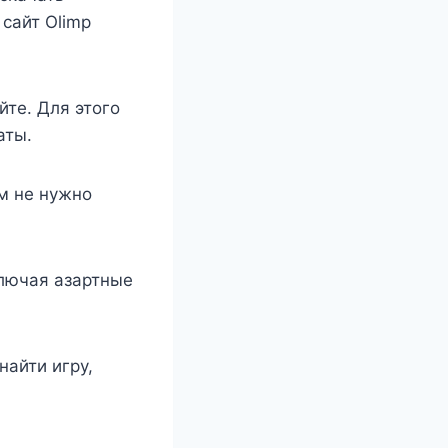
сайт Olimp
йте. Для этого
аты.
м не нужно
ключая азартные
найти игру,