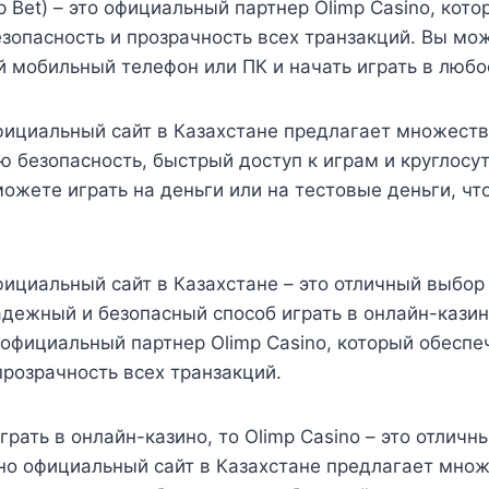
p Bet) – это официальный партнер Olimp Casino, кото
зопасность и прозрачность всех транзакций. Вы мо
ой мобильный телефон или ПК и начать играть в любо
фициальный сайт в Казахстане предлагает множест
 безопасность, быстрый доступ к играм и круглосу
ожете играть на деньги или на тестовые деньги, чт
ициальный сайт в Казахстане – это отличный выбор 
дежный и безопасный способ играть в онлайн-казин
то официальный партнер Olimp Casino, который обесп
прозрачность всех транзакций.
грать в онлайн-казино, то Olimp Casino – это отличн
но официальный сайт в Казахстане предлагает мно