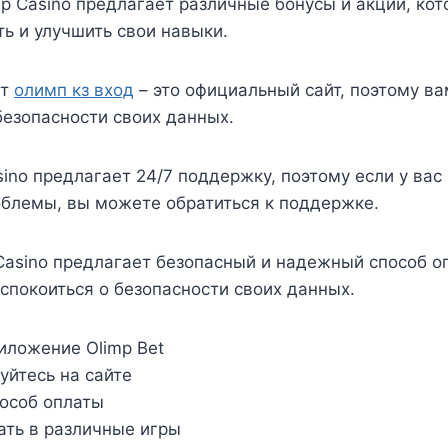
mp Casino предлагает различные бонусы и акции, ко
ть и улучшить свои навыки.
ет
олимп кз вход
– это официальный сайт, поэтому ва
безопасности своих данных.
sino предлагает 24/7 поддержку, поэтому если у вас
облемы, вы можете обратиться к поддержке.
Casino предлагает безопасный и надежный способ о
спокоиться о безопасности своих данных.
иложение Olimp Bet
уйтесь на сайте
особ оплаты
ать в различные игры