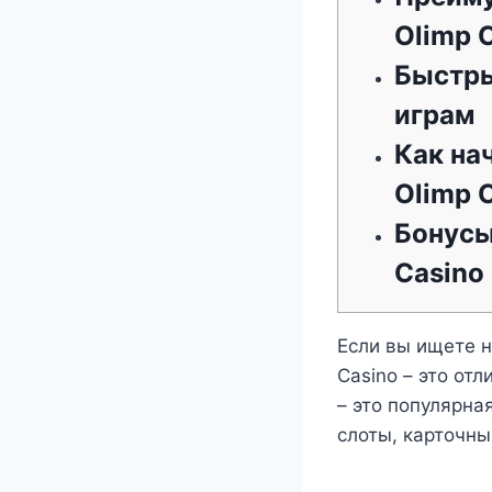
Olimp 
Быстры
играм
Как нач
Olimp 
Бонусы
Casino
Если вы ищете н
Casino – это от
– это популярна
слоты, карточны