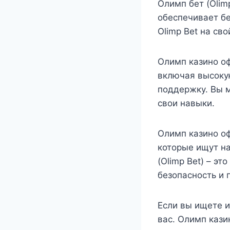
Олимп бет (Olim
обеспечивает бе
Olimp Bet на св
Олимп казино о
включая высокую
поддержку. Вы м
свои навыки.
Олимп казино оф
которые ищут на
(Olimp Bet) – э
безопасность и 
Если вы ищете и
вас. Олимп кази