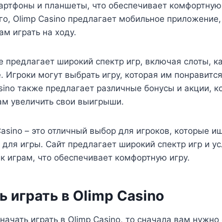
артфоны и планшеты, что обеспечивает комфортную
го, Olimp Casino предлагает мобильное приложение,
ам играть на ходу.
 предлагает широкий спектр игр, включая слоты, к
е. Игроки могут выбрать игру, которая им понравится
asino также предлагает различные бонусы и акции, к
ам увеличить свои выигрыши.
Casino – это отличный выбор для игроков, которые и
для игры. Сайт предлагает широкий спектр игр и ус
к играм, что обеспечивает комфортную игру.
ь играть в Olimp Casino
начать играть в Olimp Casino, то сначала вам нужно