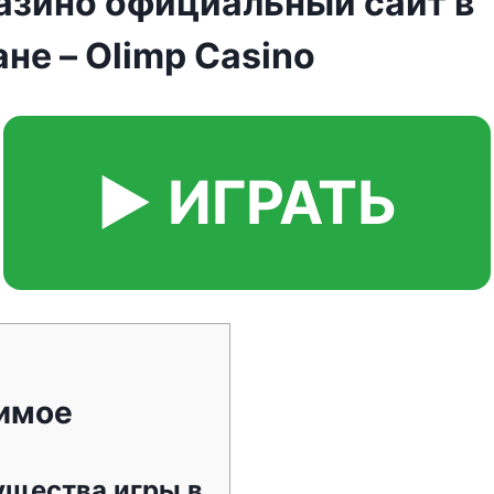
азино официальный сайт в
не – Olimp Casino
▶️ ИГРАТЬ
имое
щества игры в