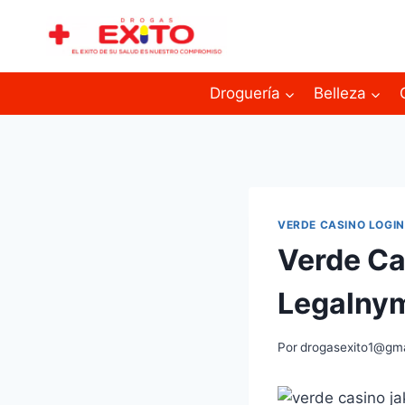
Droguería
Belleza
VERDE CASINO LOGIN
Verde Ca
Legalnym
Por
drogasexito1@gm