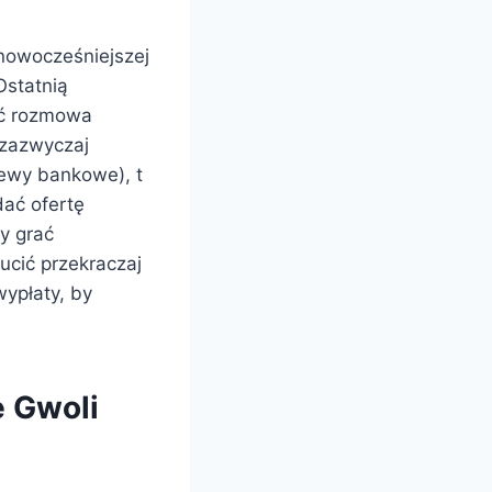
nowocześniejszej
Ostatnią
yć rozmowa
 zazwyczaj
lewy bankowe), t
dać ofertę
y grać
zucić przekraczaj
ypłaty, by
e Gwoli