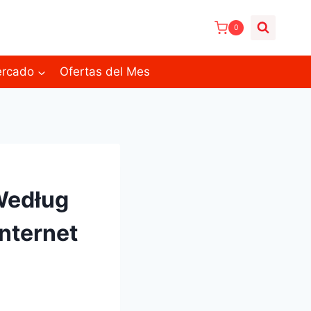
0
ercado
Ofertas del Mes
Według
nternet