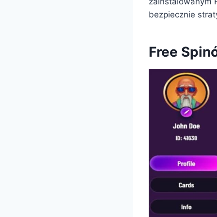
zainstalowanym F
bezpiecznie strat
Free Spin