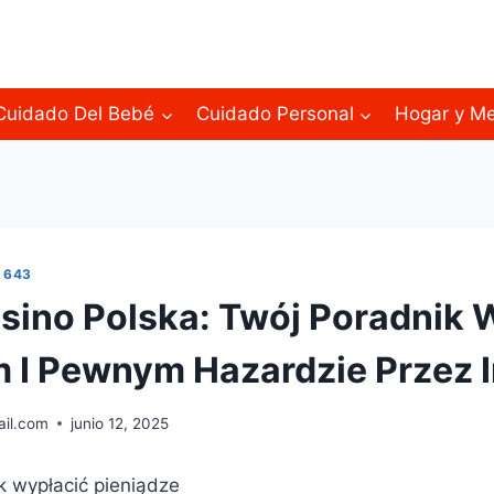
Cuidado Del Bebé
Cuidado Personal
Hogar y M
 643
sino Polska: Twój Poradnik 
 I Pewnym Hazardzie Przez I
ail.com
junio 12, 2025