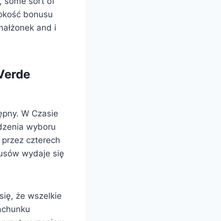
, some sort of
sokość bonusu
małżonek and i
Verde
ępny. W Czasie
edzenia wyboru
 przez czterech
usów wydaje się
ię, że wszelkie
achunku