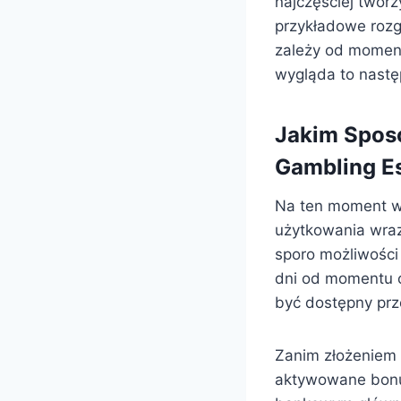
najczęściej tworz
przykładowe rozg
zależy od moment
wygląda to nastę
Jakim Spos
Gambling E
Na ten moment w 
użytkowania wraz
sporo możliwości
dni od momentu c
być dostępny prz
Zanim złożeniem 
aktywowane bonus