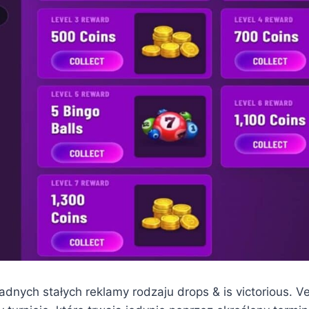
adnych stałych reklamy rodzaju drops & is victorious. V