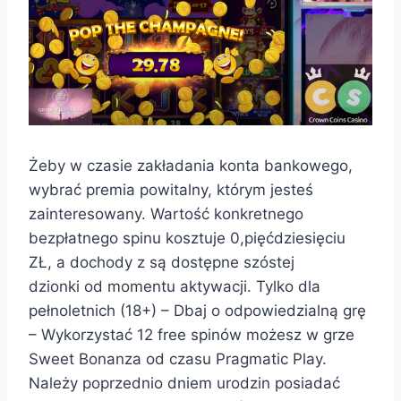
Żeby w czasie zakładania konta bankowego,
wybrać premia powitalny, którym jesteś
zainteresowany. Wartość konkretnego
bezpłatnego spinu kosztuje 0,pięćdziesięciu
ZŁ, a dochody z są dostępne szóstej
dzionki od momentu aktywacji. Tylko dla
pełnoletnich (18+) – Dbaj o odpowiedzialną grę
– Wykorzystać 12 free spinów możesz w grze
Sweet Bonanza od czasu Pragmatic Play.
Należy poprzednio dniem urodzin posiadać