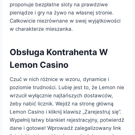
proponuje bezpłatne sloty na prawdziwe
pieniądze i gry na żywo na własnej stronie.
Całkowicie niezrównane w swej wyjątkowości
w charakterze mieszanka.
Obsługa Kontrahenta W
Lemon Casino
Czuć w nich różnice w wzoru, dynamice i
poziomie trudności. Lubię jest to, że Lemon nie
wrzucił wyłącznie najtańszych dostawców,
żeby nabić licznik. Wejdź na stronę główną
Lemon Casino i kliknij klawisz „Zarejestruj się”.
Wypełnij łatwy blankiet rejestracyjny, potwierdź
dane i gotowe! Wprowadź zalegalizowany link