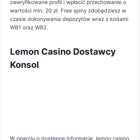
zweryfikowane profil i wpłacić przechowanie o
wartości min. 20 zł. Free spiny zdobędziesz w
czasie dokonywania depozytów wraz z kodami
WB1 oraz WB2.
Lemon Casino Dostawcy
Konsol
W oparciu o dostępne informacje, lemon casino