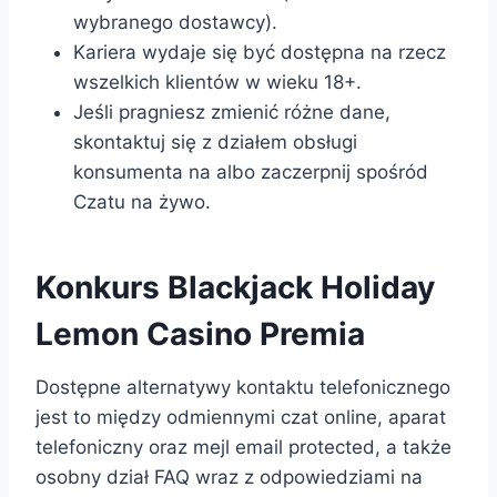
wybranego dostawcy).
Kariera wydaje się być dostępna na rzecz
wszelkich klientów w wieku 18+.
Jeśli pragniesz zmienić różne dane,
skontaktuj się z działem obsługi
konsumenta na albo zaczerpnij spośród
Czatu na żywo.
Konkurs Blackjack Holiday
Lemon Casino Premia
Dostępne alternatywy kontaktu telefonicznego
jest to między odmiennymi czat online, aparat
telefoniczny oraz mejl email protected, a także
osobny dział FAQ wraz z odpowiedziami na