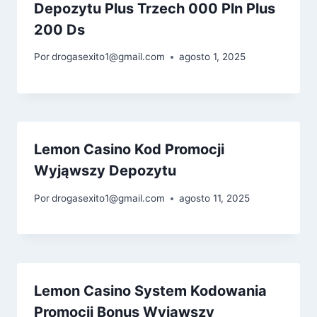
Depozytu Plus Trzech 000 Pln Plus
200 Ds
Por
drogasexito1@gmail.com
agosto 1, 2025
Lemon Casino Kod Promocji
Wyjąwszy Depozytu
Por
drogasexito1@gmail.com
agosto 11, 2025
Lemon Casino System Kodowania
Promocji Bonus Wyjąwszy