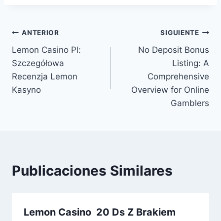
ANTERIOR
SIGUIENTE
Lemon Casino Pl:
No Deposit Bonus
Szczegółowa
Listing: A
Recenzja Lemon
Comprehensive
Kasyno
Overview for Online
Gamblers
Publicaciones Similares
Lemon Casino ️ 20 Ds Z Brakiem