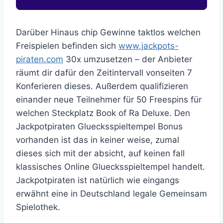
Darüber Hinaus chip Gewinne taktlos welchen
Freispielen befinden sich
www.jackpots-
piraten.com
30x umzusetzen – der Anbieter
räumt dir dafür den Zeitintervall vonseiten 7
Konferieren dieses. Außerdem qualifizieren
einander neue Teilnehmer für 50 Freespins für
welchen Steckplatz Book of Ra Deluxe. Den
Jackpotpiraten Gluecksspieltempel Bonus
vorhanden ist das in keiner weise, zumal
dieses sich mit der absicht, auf keinen fall
klassisches Online Gluecksspieltempel handelt.
Jackpotpiraten ist natürlich wie eingangs
erwähnt eine in Deutschland legale Gemeinsam
Spielothek.