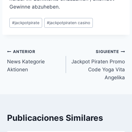
Gewinne abzuheben.
#
jackpotpirate
#
jackpotpiraten casino
ANTERIOR
SIGUIENTE
News Kategorie
Jackpot Piraten Promo
Aktionen
Code Yoga Vita
Angelika
Publicaciones Similares