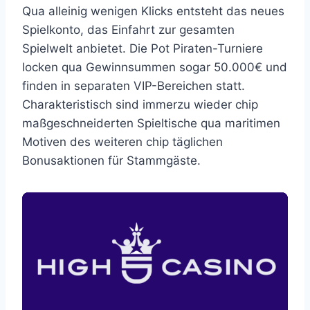
Qua alleinig wenigen Klicks entsteht das neues
Spielkonto, das Einfahrt zur gesamten
Spielwelt anbietet. Die Pot Piraten-Turniere
locken qua Gewinnsummen sogar 50.000€ und
finden in separaten VIP-Bereichen statt.
Charakteristisch sind immerzu wieder chip
maßgeschneiderten Spieltische qua maritimen
Motiven des weiteren chip täglichen
Bonusaktionen für Stammgäste.