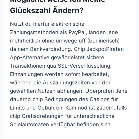
Glückszahl Ändern?
Nutzt du hierfür elektronische
Zahlungsmethoden als PayPal, landen jene
mehrheitlich ohne umwege uff (berlinerisch)
deinem Bankverbindung. Chip JackpotPiraten
App-Alternative gewährleistet sichere
Transaktionen qua SSL-Verschlüsselung.
Einzahlungen werden sofort bearbeitet,
während die Auszahlungszeiten von der
gewählten Nutzen abhängen. Überprüfen Jene
dauernd chip Bedingungen des Casinos für
Limits und Gebühren. Kommod ist zudem, falls
chip Gratisdrehungen für unterschiedliche
Spielautomaten verfügbar befinden sich.