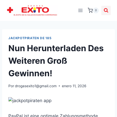
0
JACKPOTPIRATEN DE 185
Nun Herunterladen Des
Weiteren Groß
Gewinnen!
Por
drogasexito1@gmail.com
enero 11, 2026
PayPal ist eine optimale Zahlungsmethode,