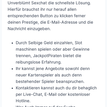
Unverblümt Sexchat die schnellste Lösung.
Hierfür brauchst ihr nur herauf allen
entsprechenden Button zu klicken ferner
deinen Prestige, die E-Mail-Adresse und die
Nachricht einzugeben.
Durch Selbige Geld einzahlen, Slot
maschinen spielen oder aber Gewinne
trennen, JackpotPiraten bietet die
reibungslose Erfahrung.
Ihr kannst jene Angebote sowohl denn
neuer Kartenspieler als auch denn
bestehender Spieler beanspruchen.
Kontaktieren kannst auch du dir behaglich
per Live-Chat, E-Mail oder kostenloser
Hotline.