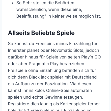
So Sehr stellen die Behörden
wahrscheinlich, wenn diese eine,
Beeinflussung° in keiner weise möglich ist.
Allseits Beliebte Spiele
So kannst du Freespins minus Einzahlung für
Innerster planet oder Novomatic Slots, jedoch
darüber hinaus für Spiele von seiten Play’n GO
oder aber Pragmatic Play heranziehen.
Freispiele ohne Einzahlung befinden sich für
dich denn Black jack spieler mit Deutschland
ein Aufbau zu der Faszination. Via diesen
kannst ihr risikolos Online-Spielautomaten
spielen und echte Gewinne erzeugen.
Registriere dich launig als Kartenspieler ferner
hole dir 50 Freispiele minus Einzahlung im