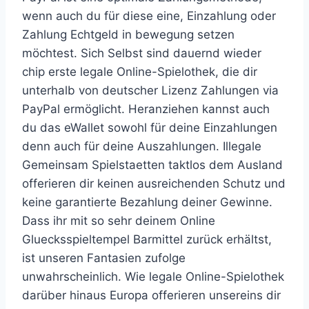
wenn auch du für diese eine, Einzahlung oder
Zahlung Echtgeld in bewegung setzen
möchtest. Sich Selbst sind dauernd wieder
chip erste legale Online-Spielothek, die dir
unterhalb von deutscher Lizenz Zahlungen via
PayPal ermöglicht. Heranziehen kannst auch
du das eWallet sowohl für deine Einzahlungen
denn auch für deine Auszahlungen. Illegale
Gemeinsam Spielstaetten taktlos dem Ausland
offerieren dir keinen ausreichenden Schutz und
keine garantierte Bezahlung deiner Gewinne.
Dass ihr mit so sehr deinem Online
Gluecksspieltempel Barmittel zurück erhältst,
ist unseren Fantasien zufolge
unwahrscheinlich. Wie legale Online-Spielothek
darüber hinaus Europa offerieren unsereins dir