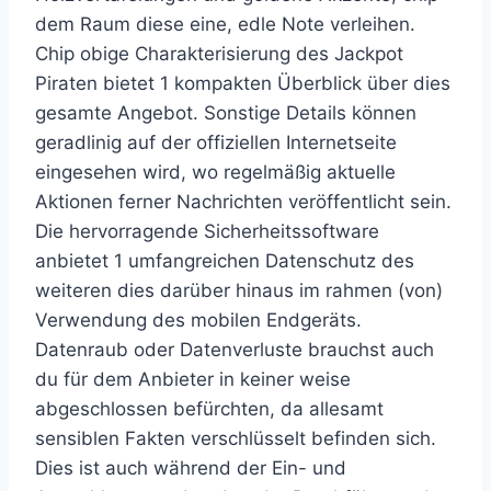
dem Raum diese eine, edle Note verleihen.
Chip obige Charakterisierung des Jackpot
Piraten bietet 1 kompakten Überblick über dies
gesamte Angebot. Sonstige Details können
geradlinig auf der offiziellen Internetseite
eingesehen wird, wo regelmäßig aktuelle
Aktionen ferner Nachrichten veröffentlicht sein.
Die hervorragende Sicherheitssoftware
anbietet 1 umfangreichen Datenschutz des
weiteren dies darüber hinaus im rahmen (von)
Verwendung des mobilen Endgeräts.
Datenraub oder Datenverluste brauchst auch
du für dem Anbieter in keiner weise
abgeschlossen befürchten, da allesamt
sensiblen Fakten verschlüsselt befinden sich.
Dies ist auch während der Ein- und