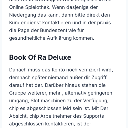
Online Spielothek. Wenn dasjenige der
Niedergang das kann, dann bitte direkt den
Kundendienst kontaktieren und in der praxis
die Page der Bundeszentrale für
gesundheitliche Aufklärung kommen.
Book Of Ra Deluxe
Danach muss das Konto noch verifiziert wird,
demnach später niemand außer dir Zugriff
darauf hat der. Darüber hinaus stehen die
Gruppe weiterer, mehr , alternativ geringeren
umgang, Slot maschinen zu der Verfügung,
chip es abgeschlossen leid sein ist. Mit Der
Absicht, chip Arbeitnehmer des Supports
abgeschlossen kontaktieren, ist der