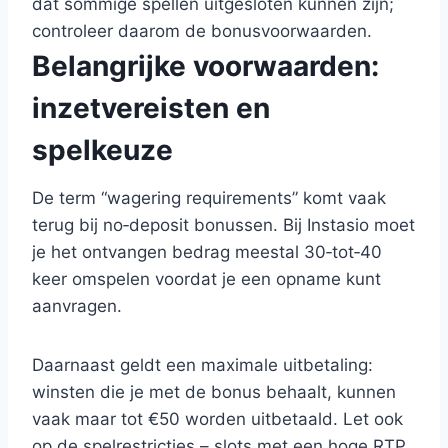
dat sommige spellen uitgesloten kunnen zijn;
controleer daarom de bonusvoorwaarden.
Belangrijke voorwaarden:
inzetvereisten en
spelkeuze
De term “wagering requirements” komt vaak
terug bij no‑deposit bonussen. Bij Instasio moet
je het ontvangen bedrag meestal 30‑tot‑40
keer omspelen voordat je een opname kunt
aanvragen.
Daarnaast geldt een maximale uitbetaling:
winsten die je met de bonus behaalt, kunnen
vaak maar tot €50 worden uitbetaald. Let ook
op de spelrestricties – slots met een hoge RTP