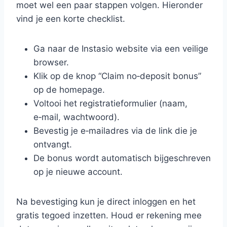
moet wel een paar stappen volgen. Hieronder
vind je een korte checklist.
Ga naar de Instasio website via een veilige
browser.
Klik op de knop “Claim no‑deposit bonus”
op de homepage.
Voltooi het registratieformulier (naam,
e‑mail, wachtwoord).
Bevestig je e‑mailadres via de link die je
ontvangt.
De bonus wordt automatisch bijgeschreven
op je nieuwe account.
Na bevestiging kun je direct inloggen en het
gratis tegoed inzetten. Houd er rekening mee