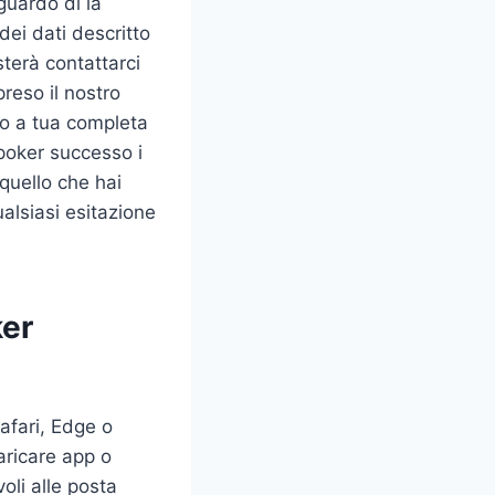
guardo di la
dei dati descritto
terà contattarci
reso il nostro
mo a tua completa
 poker successo i
 quello che hai
lsiasi esitazione
ker
Safari, Edge o
aricare app o
oli alle posta