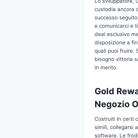
Lo sviluppatore, G
custodia ancora o
successo seguito.
e comunicarci e t
deal esclusivo me
disposizione a fi
quali puoi fruire
bisogno vittoria
in merito.
Gold Rewar
Negozio On
Costruiti In certi
simili, collegars
software. Le frod