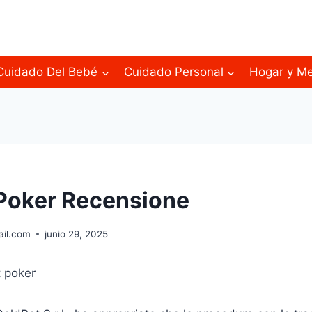
Cuidado Del Bebé
Cuidado Personal
Hogar y M
Poker Recensione
ail.com
junio 29, 2025