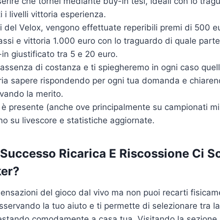
rire che tornei mediante buy-in tesi, ideali con lo tragu
 i livelli vittoria esperienza.
ti del Velox, vengono effettuate reperibili premi di 500 e
 bassi e vittoria 1.000 euro con lo traguardo di quale parte
n giustificato tra 5 e 20 euro.
 assenza di costanza e ti spiegheremo in ogni caso quello
oria sapere rispondendo per ogni tua domanda e chiaren
vando la merito.
 è presente (anche ove principalmente su campionati min
no su livescore e statistiche aggiornate.
Successo Ricarica E Riscossione Ci S
ker?
 sensazioni del gioco dal vivo ma non puoi recarti fisica
ervando la tuo aiuto e ti permette di selezionare tra la 
restando comodamente a casa tua. Visitando la sezione