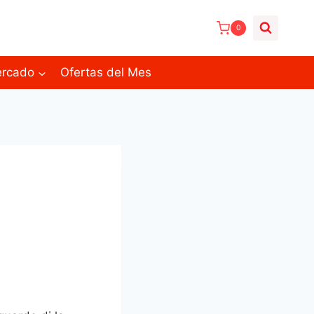
0
ercado
Ofertas del Mes