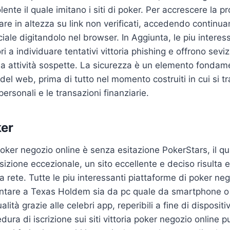
lente il quale imitano i siti di poker. Per accrescere la p
care in altezza su link non verificati, accedendo continu
ficiale digitandolo nel browser. In Aggiunta, le piu intere
i a individuare tentativi vittoria phishing e offrono sev
ria attività sospette. La sicurezza è un elemento fondam
del web, prima di tutto nel momento costruiti in cui si t
personali e le transazioni finanziarie.
ker
i poker negozio online è senza esitazione PokerStars, il 
izione eccezionale, un sito eccellente e deciso risulta e
a rete. Tutte le piu interessanti piattaforme di poker neg
ntare a Texas Holdem sia da pc quale da smartphone o 
lità grazie alle celebri app, reperibili a fine di dispositi
ura di iscrizione sui siti vittoria poker negozio online pu