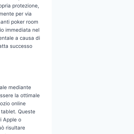
ropria protezione,
amente per via
ssanti poker room
izio immediata nel
entale a causa di
ratta successo
quale mediante
ssere la ottimale
ozio online
tablet. Queste
vi Apple o
ò risultare