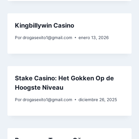
Kingbillywin Casino
Por
drogasexito1@gmail.com
enero 13, 2026
Stake Casino: Het Gokken Op de
Hoogste Niveau
Por
drogasexito1@gmail.com
diciembre 26, 2025