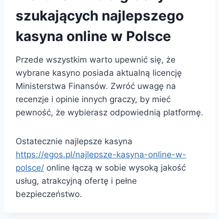
szukających najlepszego
kasyna online w Polsce
Przede wszystkim warto upewnić się, że
wybrane kasyno posiada aktualną licencję
Ministerstwa Finansów. Zwróć uwagę na
recenzje i opinie innych graczy, by mieć
pewność, że wybierasz odpowiednią platformę.
Ostatecznie najlepsze kasyna
https://egos.pl/najlepsze-kasyna-online-w-
polsce/
online łączą w sobie wysoką jakość
usług, atrakcyjną ofertę i pełne
bezpieczeństwo.