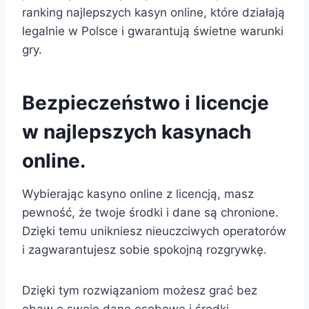
ranking najlepszych kasyn online, które działają
legalnie w Polsce i gwarantują świetne warunki
gry.
Bezpieczeństwo i licencje
w najlepszych kasynach
online.
Wybierając kasyno online z licencją, masz
pewność, że twoje środki i dane są chronione.
Dzięki temu unikniesz nieuczciwych operatorów
i zagwarantujesz sobie spokojną rozgrywkę.
Dzięki tym rozwiązaniom możesz grać bez
obaw o swoje dane osobowe i środki