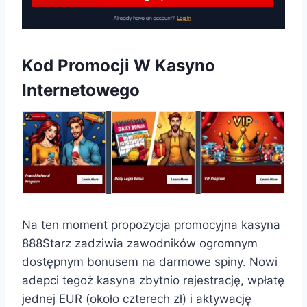
Kod Promocji W Kasyno
Internetowego
Na ten moment propozycja promocyjna kasyna
888Starz zadziwia zawodników ogromnym
dostępnym bonusem na darmowe spiny. Nowi
adepci tegoż kasyna zbytnio rejestrację, wpłatę
jednej EUR (około czterech zł) i aktywację