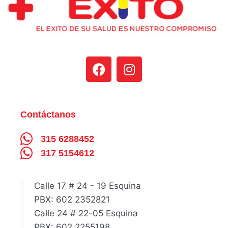
Contáctanos
315 6288452
317 5154612
Calle 17 # 24 - 19 Esquina
PBX: 602 2352821
Calle 24 # 22-05 Esquina
PBX: 602 2255198