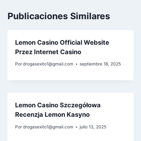
Publicaciones Similares
Lemon Casino Official Website
Przez Internet Casino
Por
drogasexito1@gmail.com
septiembre 18, 2025
Lemon Casino Szczegółowa
Recenzja Lemon Kasyno
Por
drogasexito1@gmail.com
julio 13, 2025