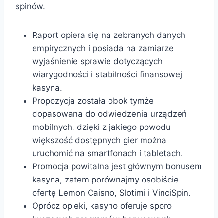
spinów.
Raport opiera się na zebranych danych
empirycznych i posiada na zamiarze
wyjaśnienie sprawie dotyczących
wiarygodności i stabilności finansowej
kasyna.
Propozycja została obok tymże
dopasowana do odwiedzenia urządzeń
mobilnych, dzięki z jakiego powodu
większość dostępnych gier można
uruchomić na smartfonach i tabletach.
Promocja powitalna jest głównym bonusem
kasyna, zatem porównajmy osobiście
ofertę Lemon Caisno, Slotimi i VinciSpin.
Oprócz opieki, kasyno oferuje sporo