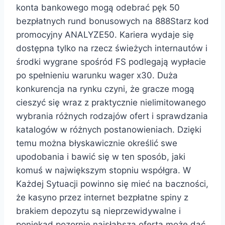
konta bankowego mogą odebrać pęk 50
bezpłatnych rund bonusowych na 888Starz kod
promocyjny ANALYZE50. Kariera wydaje się
dostępna tylko na rzecz świeżych internautów i
środki wygrane spośród FS podlegają wypłacie
po spełnieniu warunku wager x30. Duża
konkurencja na rynku czyni, że gracze mogą
cieszyć się wraz z praktycznie nielimitowanego
wybrania różnych rodzajów ofert i sprawdzania
katalogów w różnych postanowieniach. Dzięki
temu można błyskawicznie określić swe
upodobania i bawić się w ten sposób, jaki
komuś w największym stopniu współgra. W
Każdej Sytuacji powinno się mieć na baczności,
że kasyno przez internet bezpłatne spiny z
brakiem depozytu są nieprzewidywalne i
poniekąd pozornie najsłabsza oferta może dać