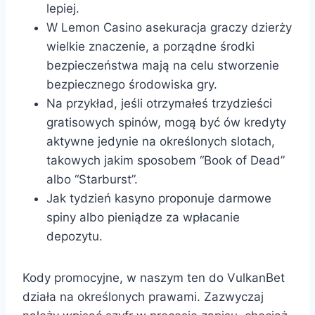
lepiej.
W Lemon Casino asekuracja graczy dzierży
wielkie znaczenie, a porządne środki
bezpieczeństwa mają na celu stworzenie
bezpiecznego środowiska gry.
Na przykład, jeśli otrzymałeś trzydzieści
gratisowych spinów, mogą być ów kredyty
aktywne jedynie na określonych slotach,
takowych jakim sposobem “Book of Dead”
albo “Starburst”.
Jak tydzień kasyno proponuje darmowe
spiny albo pieniądze za wpłacanie
depozytu.
Kody promocyjne, w naszym ten do VulkanBet
działa na określonych prawami. Zazwyczaj