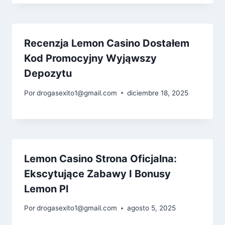
Recenzja Lemon Casino Dostałem
Kod Promocyjny Wyjąwszy
Depozytu
Por
drogasexito1@gmail.com
diciembre 18, 2025
Lemon Casino Strona Oficjalna:
Ekscytujące Zabawy I Bonusy
Lemon Pl
Por
drogasexito1@gmail.com
agosto 5, 2025