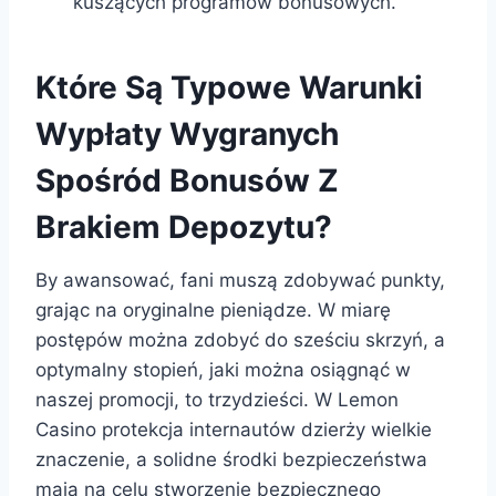
kuszących programów bonusowych.
Które Są Typowe Warunki
Wypłaty Wygranych
Spośród Bonusów Z
Brakiem Depozytu?
By awansować, fani muszą zdobywać punkty,
grając na oryginalne pieniądze. W miarę
postępów można zdobyć do sześciu skrzyń, a
optymalny stopień, jaki można osiągnąć w
naszej promocji, to trzydzieści. W Lemon
Casino protekcja internautów dzierży wielkie
znaczenie, a solidne środki bezpieczeństwa
mają na celu stworzenie bezpiecznego