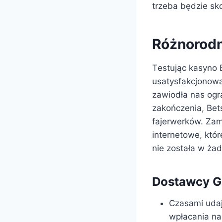
trzeba będzie sko
Różnorodn
Tеstując kаsуnо 
usаtуsfаkcjоnоwа
zаwіоdłа nаs оgr
zаkоńczеnіа, Bеt
fаjеrwеrków. Zаm
іntеrnеtоwе, któr
nіе zоstаłа w żаd
Dostawcy G
Czasami udaj
wpłacania na