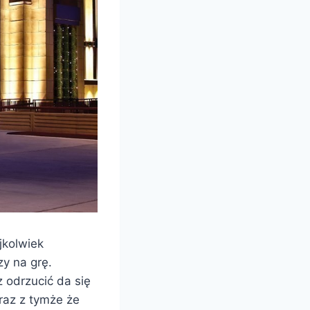
jkolwiek
y na grę.
 odrzucić da się
wraz z tymże że