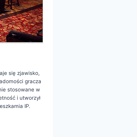
e się zjawisko,
wiadomości gracza
nie stosowane w
tność i utworzył
eszkamia IP.