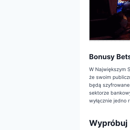
Bonusy Bet
W Największym S
że swoim publicz
będą szyfrowane 
sektorze bankowy
wyłącznie jedno 
Wypróbuj 