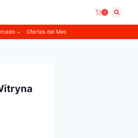
0
ercado
Ofertas del Mes
Witryna