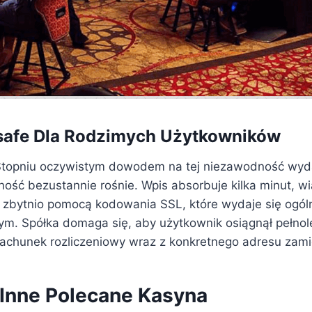
safe Dla Rodzimych Użytkowników
topniu oczywistym dowodem na tej niezawodność wydaj
ność bezustannie rośnie. Wpis absorbuje kilka minut, 
zbytnio pomocą kodowania SSL, które wydaje się ogól
m. Spółka domaga się, aby użytkownik osiągnął pełnole
rachunek rozliczeniowy wraz z konkretnego adresu zami
Inne Polecane Kasyna