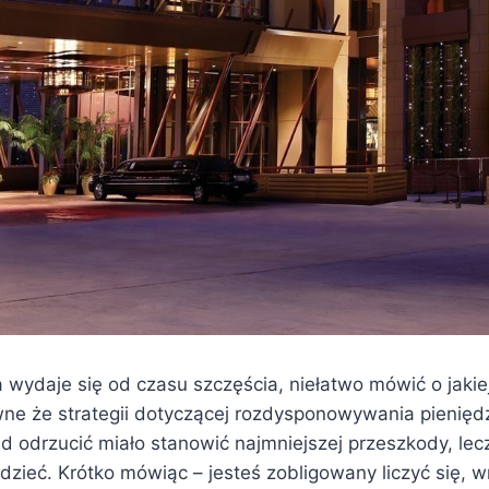
 wydaje się od czasu szczęścia, niełatwo mówić o jakie
ne że strategii dotyczącej rozdysponowywania pieniędz
 odrzucić miało stanowić najmniejszej przeszkody, lecz
dzieć. Krótko mówiąc – jesteś zobligowany liczyć się, 