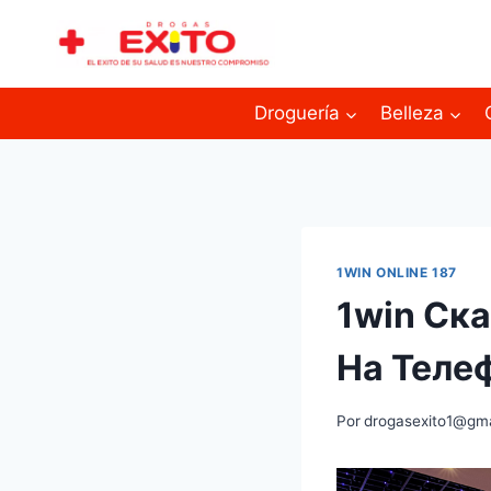
Droguería
Belleza
1WIN ONLINE 187
1win Ска
На Теле
Por
drogasexito1@gm