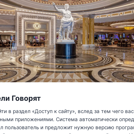
ли Говорят
ти в раздел «Доступ к сайту», вслед за тем чего ва
ьными приложениями. Система автоматически опреде
ел пользователь и предложит нужную версию прогр