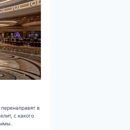
с перенаправят в
лит, с какого
аммы.