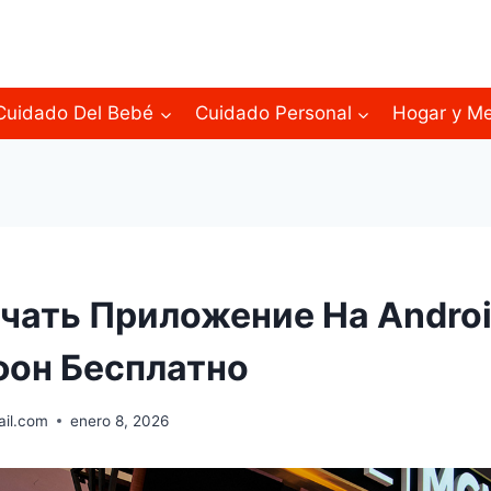
Cuidado Del Bebé
Cuidado Personal
Hogar y M
чать Приложение На Androi
фон Бесплатно
ail.com
enero 8, 2026