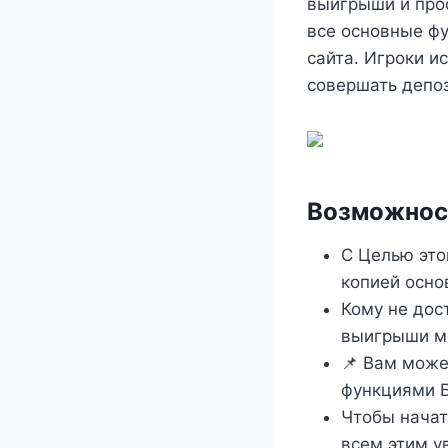
выигрыши и про
все основные фу
сайта. Игроки и
совершать депоз
Возможнос
С Целью это
копией осно
Кому не дос
выигрыши мо
📌 Вам може
функциями Б
Чтобы начат
всем этим у