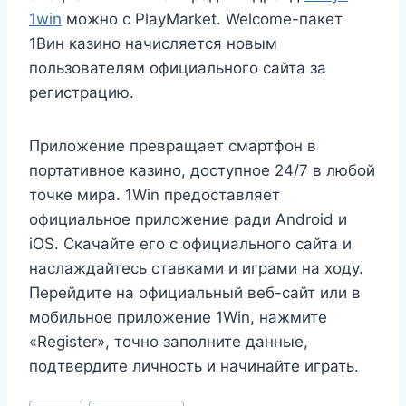
1win
можно с PlayMarket. Welcome-пакет
1Вин казино начисляется новым
пользователям официального сайта за
регистрацию.
Приложение превращает смартфон в
портативное казино, доступное 24/7 в любой
точке мира. 1Win предоставляет
официальное приложение ради Android и
iOS. Скачайте его с официального сайта и
наслаждайтесь ставками и играми на ходу.
Перейдите на официальный веб-сайт или в
мобильное приложение 1Win, нажмите
«Register», точно заполните данные,
подтвердите личность и начинайте играть.