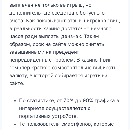
выплачен не только выигрыш, но
дополнительные средства с бонусного
счета. Как показывают отзывы игроков 1вин,
в реальности казино достаточно немного
часов ради выплаты дензнак. Таким
образом, срок на сайте можно считать
завышенными на прецедент
непредвиденных проблем. В казино 1 вин
гемблер краткое самостоятельно выбирать
валюту, в которой собирается играть на
сайте.
По статистике, от 70% до 90% трафика в
интернете осуществляется с
портативных устройств.
Те пользователи смартфонов, которые