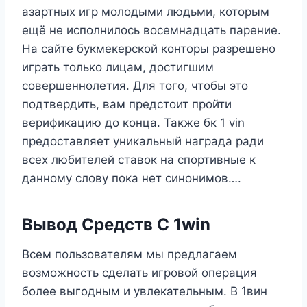
азартных игр молодыми людьми, которым
ещё не исполнилось восемнадцать парение.
На сайте букмекерской конторы разрешено
играть только лицам, достигшим
совершеннолетия. Для того, чтобы это
подтвердить, вам предстоит пройти
верификацию до конца. Также бк 1 vin
предоставляет уникальный награда ради
всех любителей ставок на спортивные к
данному слову пока нет синонимов….
Вывод Средств С 1win
Всем пользователям мы предлагаем
возможность сделать игровой операция
более выгодным и увлекательным. В 1вин