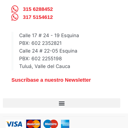
315 6288452
317 5154612
Calle 17 # 24 - 19 Esquina
PBX: 602 2352821
Calle 24 # 22-05 Esquina
PBX: 602 2255198
Tuluá, Valle del Cauca
Suscríbase a nuestro Newsletter