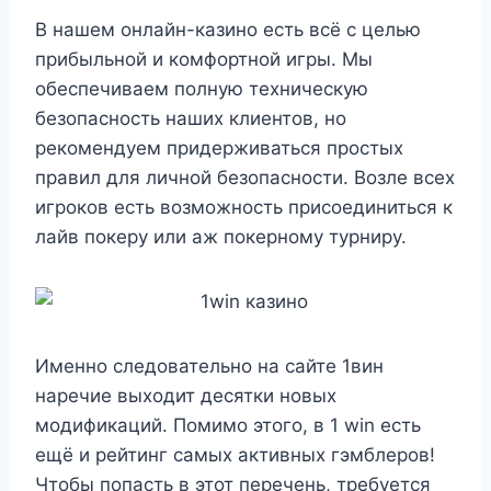
В нашем онлайн-казино есть всё с целью
прибыльной и комфортной игры. Мы
обеспечиваем полную техническую
безопасность наших клиентов, но
рекомендуем придерживаться простых
правил для личной безопасности. Возле всех
игроков есть возможность присоединиться к
лайв покеру или аж покерному турниру.
Именно следовательно на сайте 1вин
наречие выходит десятки новых
модификаций. Помимо этого, в 1 win есть
ещё и рейтинг самых активных гэмблеров!
Чтобы попасть в этот перечень, требуется