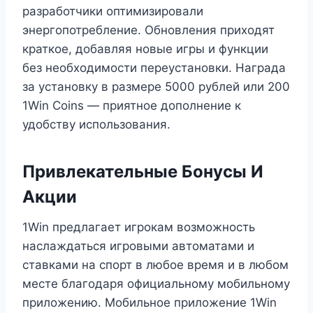
разработчики оптимизировали
энергопотребление. Обновления приходят
краткое, добавляя новые игры и функции
без необходимости переустановки. Награда
за установку в размере 5000 рублей или 200
1Win Coins — приятное дополнение к
удобству использования.
Привлекательные Бонусы И
Акции
1Win предлагает игрокам возможность
наслаждаться игровыми автоматами и
ставками на спорт в любое время и в любом
месте благодаря официальному мобильному
приложению. Мобильное приложение 1Win