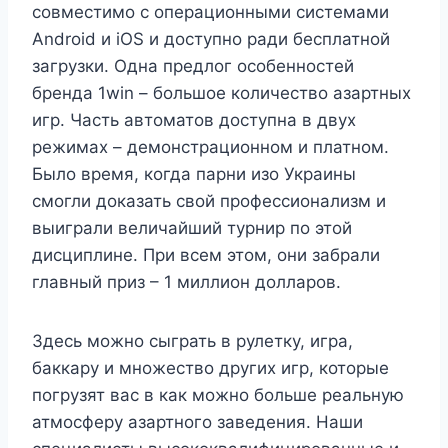
совместимо с операционными системами
Android и iOS и доступно ради бесплатной
загрузки. Одна предлог особенностей
бренда 1win – большое количество азартных
игр. Часть автоматов доступна в двух
режимах – демонстрационном и платном.
Было время, когда парни изо Украины
смогли доказать свой профессионализм и
выиграли величайший турнир по этой
дисциплине. При всем этом, они забрали
главный приз – 1 миллион долларов.
Здесь можно сыграть в рулетку, игра,
баккару и множество других игр, которые
погрузят вас в как можно больше реальную
атмосферу азартного заведения. Наши