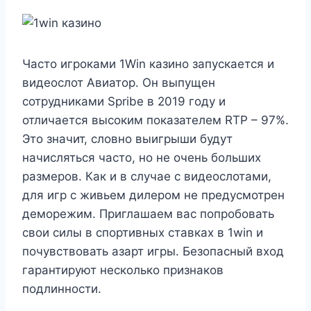
Часто игроками 1Win казино запускается и
видеослот Авиатор. Он выпущен
сотрудниками Spribe в 2019 году и
отличается высоким показателем RTP – 97%.
Это значит, словно выигрыши будут
начисляться часто, но не очень больших
размеров. Как и в случае с видеослотами,
для игр с живьем дилером не предусмотрен
деморежим. Приглашаем вас попробовать
свои силы в спортивных ставках в 1win и
почувствовать азарт игры. Безопасный вход
гарантируют несколько признаков
подлинности.