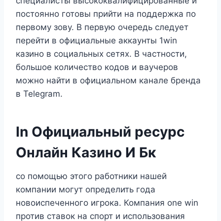
специалисты высококвалифицированные и
постоянно готовы прийти на поддержка по
первому зову. В первую очередь следует
перейти в официальные аккаунты 1win
казино в социальных сетях. В частности,
большое количество кодов и ваучеров
можно найти в официальном канале бренда
в Telegram.
In Официальный ресурс
Онлайн Казино И Бк
со помощью этого работники нашей
компании могут определить года
новоиспеченного игрока. Компания one win
против ставок на спорт и использования