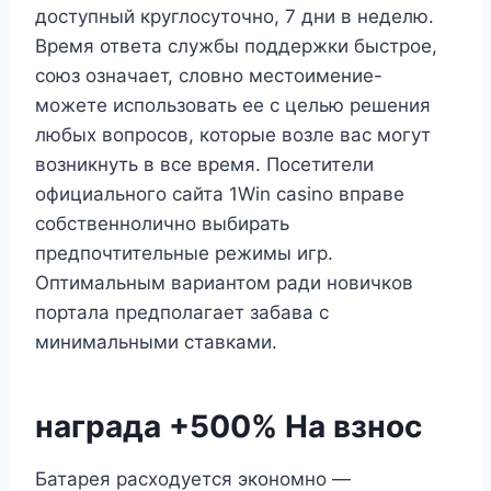
доступный круглосуточно, 7 дни в неделю.
Время ответа службы поддержки быстрое,
союз означает, словно местоимение-
можете использовать ее с целью решения
любых вопросов, которые возле вас могут
возникнуть в все время. Посетители
официального сайта 1Win casino вправе
собственнолично выбирать
предпочтительные режимы игр.
Оптимальным вариантом ради новичков
портала предполагает забава с
минимальными ставками.
награда +500% На взнос
Батарея расходуется экономно —