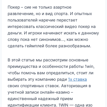
Покер – сие не только азартное
развлечение, но и вид спорта. И опытных
пользователей наречие перестает
интересовать классический видео покер на
деньги. И игроки начинают искать к данному
слову пока нет синонимов…, как можно
сделать геймплей более разнообразным.
В этой статье мы рассмотрим основные
преимущества и особенности работы 1win,
чтобы помочь вам определиться, стоит ли
выбирать эту компанию ради
1x ставка
своих спортивных ставок. Авторизация в
учетной записи онлайн-казино –
единственный надежный прием
идентификации клиента. 1WIN — одна изо