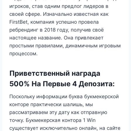
игроков, став одним предлог лидеров в
своей сфере. Изначально известная как
FirstBet, компания успешно провела
ребрендинг в 2018 году, получив своё
настоящее название. Она привлекает
простыми правилами, динамичным игровым
процессом.
Приветственный награда
500% На Первые 4 Депозита:
Поскольку информации буква букмекерской
конторе практически шалишь, мы
рассматриваем эту дату как отправную
точку. Букмекерская контора 1 Win
существует исключительно онлайн, на сайте