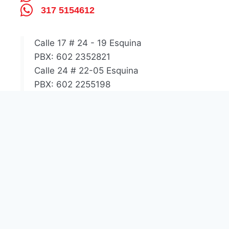
317 5154612
Calle 17 # 24 - 19 Esquina
PBX: 602 2352821
Calle 24 # 22-05 Esquina
PBX: 602 2255198
Tuluá, Valle del Cauca
Suscríbase a nuestro Newsletter