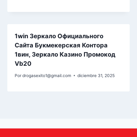
1win Зеркало Официального
Сайта Букмекерская Контора
1вин, Зеркало Казино Промокод
Vb20
Por
drogasexito1@gmail.com
diciembre 31, 2025