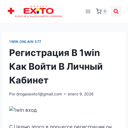
0
1WIN ONLAIN 577
Регистрация В 1win
Как Войти В Личный
Кабинет
Por
drogasexito1@gmail.com
enero 9, 2026
С Целью этого в процессе регистрации он