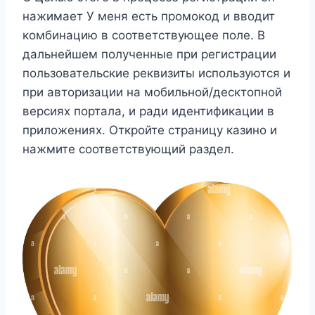
нажимает У меня есть промокод и вводит
комбинацию в соответствующее поле. В
дальнейшем полученные при регистрации
пользовательские реквизиты используются и
при авторизации на мобильной/десктопной
версиях портала, и ради идентификации в
приложениях. Откройте страницу казино и
нажмите соответствующий раздел.