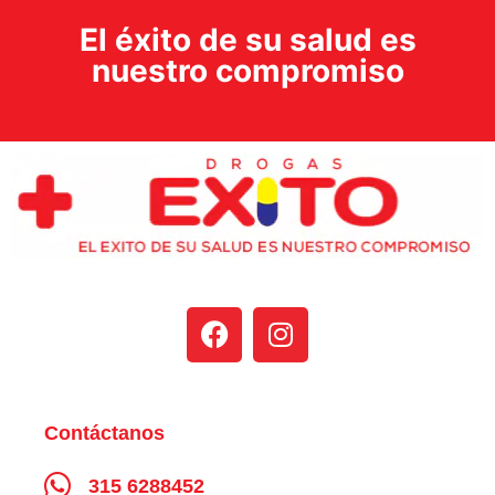
El éxito de su salud es
nuestro compromiso
Contáctanos
315 6288452