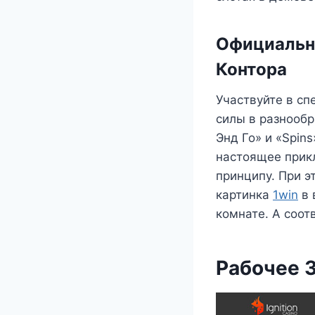
Официальны
Контора
Участвуйте в сп
силы в разнообр
Энд Го» и «Spin
настоящее прик
принципу. При э
картинка
1win
в 
комнате. А соот
Рабочее З