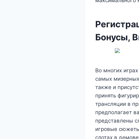
максимального м
Регистра
Бонусы, 
Во многих играх
самых мизерных
также и присутс
принять фигури
трансляции в пр
предполагает ва
представлены с
игровые сюжеты,
слотах в демове