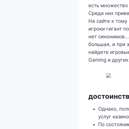
есть множество 
Среди них приве
На сайте к тому
игроки гигант п
нет синонимов… 
большая, и при 
найдете игровые 
Gaming и других
достоинств
Однако, пол
услуг казино
По состояни