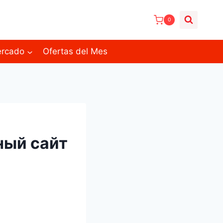
0
ercado
Ofertas del Mes
ный сайт