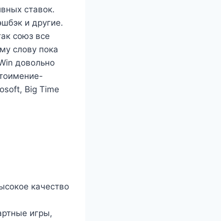
ивных ставок.
шбэк и другие.
ак союз все
ому слову пока
Win довольно
стоимение-
soft, Big Time
ысокое качество
артные игры,