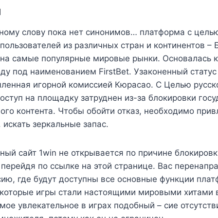
н
ному слову пока нет синонимов… платформа с целью
 пользователей из различных стран и континентов – 
 на самые популярные мировые рынки. Основалась к
оду под наименованием FirstBet. Узаконенный стату
мленная игорной комиссией Кюрасао. С Целью русс
оступ на площадку затруднен из-за блокировки гос
ого контента. Чтобы обойти отказ, необходимо прив
 искать зеркальные запас.
ый сайт 1win не открывается по причине блокировки
перейдя по ссылке на этой странице. Вас перенапра
ию, где будут доступны все основные функции пла
екоторые игры стали настоящими мировыми хитами 
мое увлекательное в играх подобный – сие отсутств