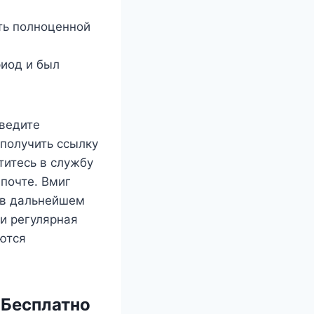
ть полноценной
риод и был
Введите
получить ссылку
титесь в службу
почте. Вмиг
 в дальнейшем
 и регулярная
ются
 Бесплатно